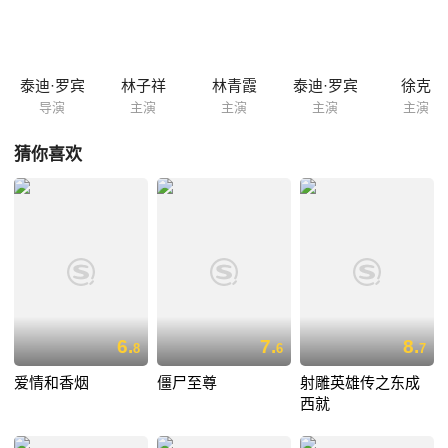
却又笑料不断的图纸争夺战……
泰迪·罗宾
林子祥
林青霞
泰迪·罗宾
徐克
导演
主演
主演
主演
主演
猜你喜欢
6.
7.
8.
8
6
7
爱情和香烟
僵尸至尊
射雕英雄传之东成
西就