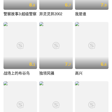
8.
6.
7.
0
7
9
警察故事3:超级警察
异灵灵异2002
我是谁
8.
7.
6.
1
7
6
战场上的布谷鸟
独领风骚
高兴