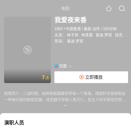
电影
我爱夜来香
1983
/
中国香港
/
喜剧 动作
/
102分钟
主演：
林子祥
林青霞
泰迪·罗宾
徐克
文
导演：
泰迪·罗宾
优酷
7.
立即播放
5
剧情简介 :
二战时期，纳粹铁蹄蹂躏世界每一个角落。德国科学家研制出
一种铀分裂的超级武器，该武器可导致人类灭亡。犹太人科学家哈巴枸偷
偷将超级武器的图纸带出德国，逃往美利坚，得知消息的希特勒派出盖世
太保追杀。哈巴枸只得转道香港，与美国特工接头。 为了确保这张代号为
“野兽”的图纸安全交接，中国最高间谍“天字第一号”（林青霞 饰）委托夜
演职人员
来香事务所的私人侦探夜来香（林子祥 饰）为哈巴枸保驾护航。正愁无米
下锅的夜来香认为这是一个赚钱的好机会，但等待他的则是一场紧张刺激