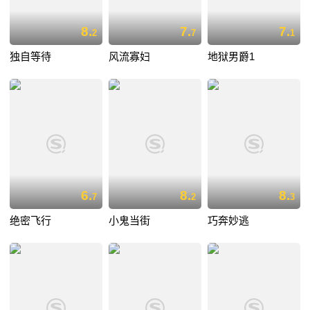
8.
7.
7.
2
7
1
独自等待
风流寡妇
地狱男爵1
6.
8.
8.
7
2
3
绝密飞行
小鬼当街
巧奔妙逃