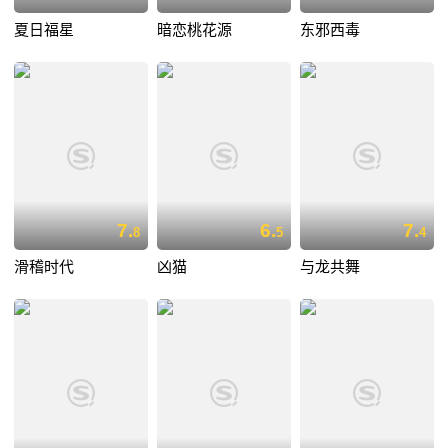
夏日福星
暗恋桃花源
东邪西毒
7.
6.
7.
8
5
4
滑稽时代
凶猫
与龙共舞