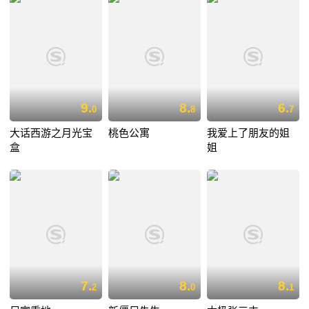
9.
8.
6.
0
8
7
大话西游之月光宝
桃色公寓
我爱上了朋友的姐
盒
姐
7.
8.
8.
2
0
1