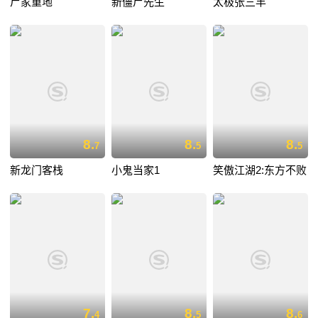
尸家重地
新僵尸先生
太极张三丰
8.
8.
8.
7
5
5
新龙门客栈
小鬼当家1
笑傲江湖2:东方不败
7.
8.
8.
4
5
6