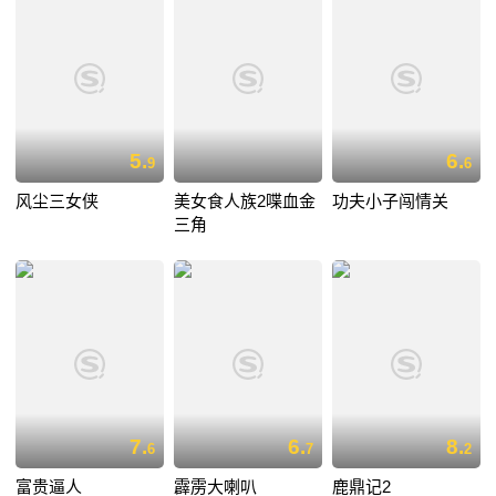
5.
6.
9
6
风尘三女侠
美女食人族2喋血金
功夫小子闯情关
三角
7.
6.
8.
6
7
2
富贵逼人
霹雳大喇叭
鹿鼎记2