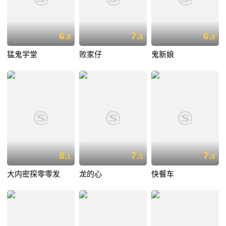
6.
7.
6.
8
8
9
猛鬼学堂
败家仔
鬼新娘
8.
7.
7.
1
5
9
大内密探零零发
龙的心
快餐车