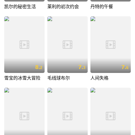
凯尔的秘密生活
莱利的初次约会
丹特的午餐
8.
7.
7.
2
3
6
雪宝的冰雪大冒险
毛线球布尔
人间失格