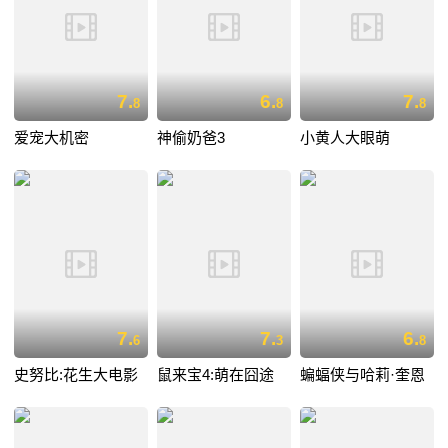
7.
6.
7.
8
8
8
爱宠大机密
神偷奶爸3
小黄人大眼萌
7.
7.
6.
6
3
8
史努比:花生大电影
鼠来宝4:萌在囧途
蝙蝠侠与哈莉·奎恩