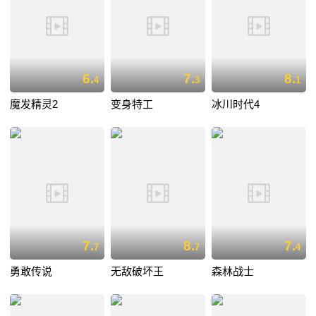
6.
7.
8.
4
3
1
魔发精灵2
变身特工
冰川时代4
7.
8.
7.
7
7
4
勇敢传说
无敌破坏王
森林战士