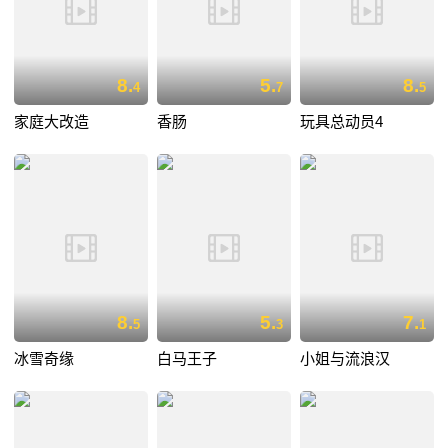
8.
5.
8.
4
7
5
家庭大改造
香肠
玩具总动员4
8.
5.
7.
5
3
1
冰雪奇缘
白马王子
小姐与流浪汉