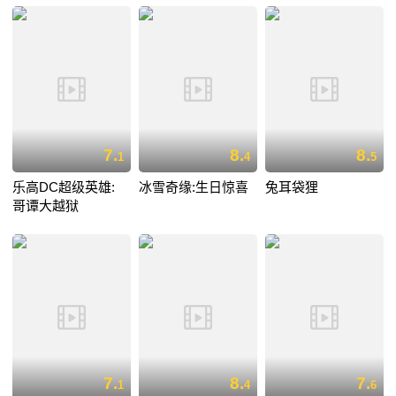
7.
8.
8.
1
4
5
乐高DC超级英雄:
冰雪奇缘:生日惊喜
兔耳袋狸
哥谭大越狱
7.
8.
7.
1
4
6