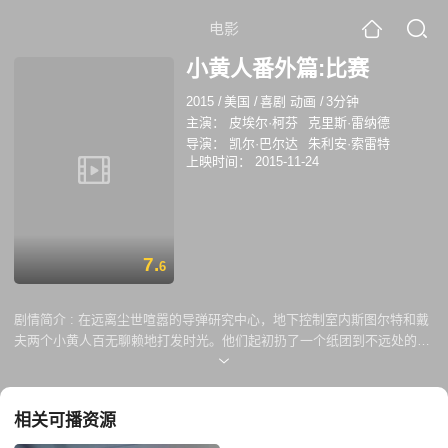
电影
小黄人番外篇:比赛
2015
/
美国
/
喜剧 动画
/
3分钟
主演：
皮埃尔·柯芬
克里斯·雷纳德
导演：
凯尔·巴尔达
朱利安·索雷特
上映时间：
2015-11-24
7.
6
剧情简介 :
在远离尘世喧嚣的导弹研究中心，地下控制室内斯图尔特和戴
夫两个小黄人百无聊赖地打发时光。他们起初扔了一个纸团到不远处的纸
篓里，不过似乎为了显示自己技高一筹，两人较着劲儿地比试看谁扔的
远。眼看没有什么可比的了，两个小家伙又拿出拳击手套，操纵控制器把
控制台变成了擂台。钟声敲响，两位选手咆哮地冲向对方，上演了一场极
相关可播资源
为难看的世纪大对决。当然他们的比试还没有结束，你们知道的，这群蠢
萌的小黄人不达目的誓不罢休，即使惹出多大的麻烦也在所不惜……