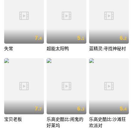
7.
5.
6.
4
1
2
失常
超能太阳鸭
蓝精灵:寻找神秘村
7.
6.
5.
7
3
4
宝贝老板
乐高史酷比:闹鬼的
乐高史酷比:沙滩狂
好莱坞
欢派对