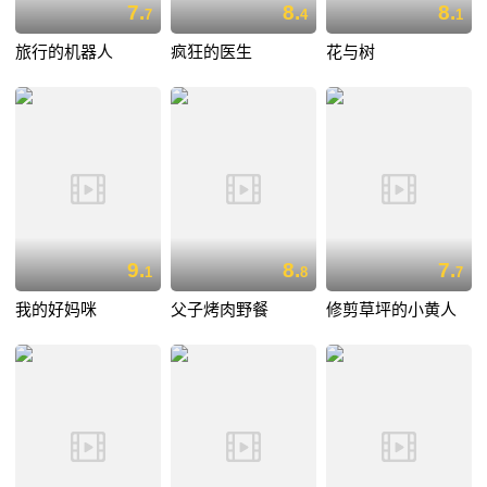
7.
8.
8.
7
4
1
旅行的机器人
疯狂的医生
花与树
9.
8.
7.
1
8
7
我的好妈咪
父子烤肉野餐
修剪草坪的小黄人