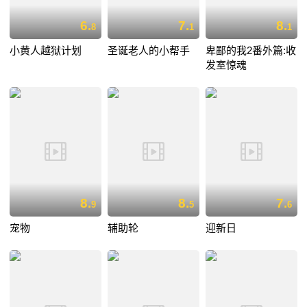
6.
7.
8.
8
1
1
小黄人越狱计划
圣诞老人的小帮手
卑鄙的我2番外篇:收
发室惊魂
8.
8.
7.
9
5
6
宠物
辅助轮
迎新日