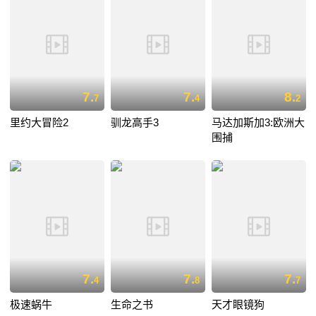
7.
7.
8.
7
4
2
里约大冒险2
驯龙高手3
马达加斯加3:欧洲大
围捕
7.
7.
7.
4
8
7
极速蜗牛
生命之书
天才眼镜狗