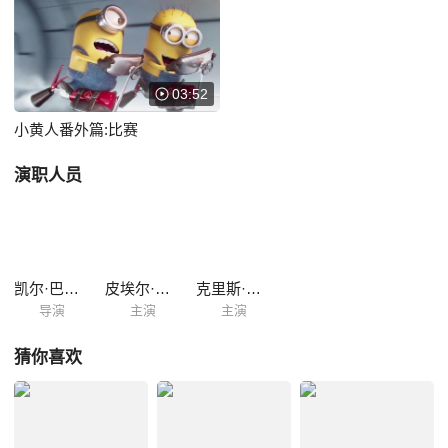
03:52
小黄人番外篇:比赛
演职人员
凯尔·巴尔达
皮埃尔·柯芬
克里斯·雷纳德
导演
主演
主演
猜你喜欢