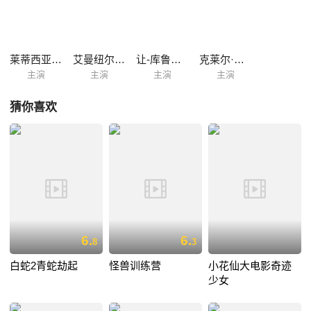
莱蒂西亚·勒菲弗
艾曼纽尔·葛瑞迪
让-库鲁德·当达
克莱尔·巴拉达特
主演
主演
主演
主演
猜你喜欢
6.
6.
8
3
白蛇2青蛇劫起
怪兽训练营
小花仙大电影奇迹
少女