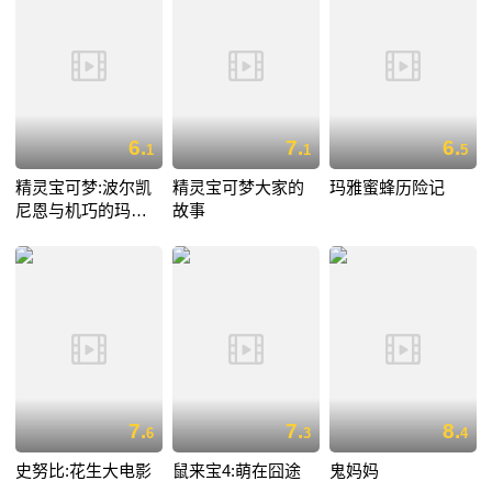
6.
7.
6.
1
1
5
精灵宝可梦:波尔凯
精灵宝可梦大家的
玛雅蜜蜂历险记
尼恩与机巧的玛机
故事
雅娜
7.
7.
8.
6
3
4
史努比:花生大电影
鼠来宝4:萌在囧途
鬼妈妈