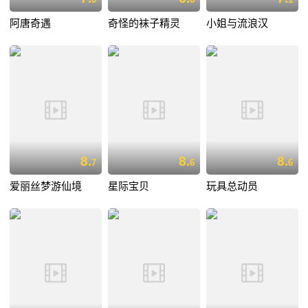
阿唐奇遇
奇怪的袜子精灵
小姐与流浪汉
8.
8.
8.
7
6
6
爱丽丝梦游仙境
星际宝贝
玩具总动员