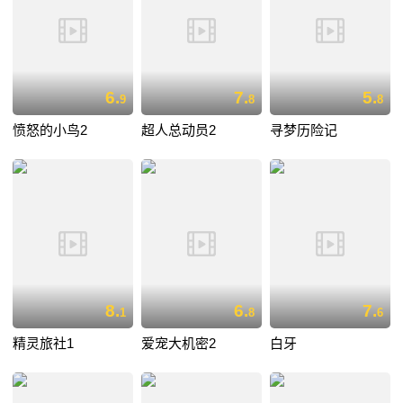
6.
7.
5.
9
8
8
愤怒的小鸟2
超人总动员2
寻梦历险记
8.
6.
7.
1
8
6
精灵旅社1
爱宠大机密2
白牙