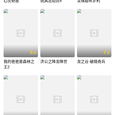
心灵奇旅
玩具总动员4
龙珠超布罗利
6.
7.
0
8
我的爸爸是森林之
济公之降龙降世
龙之谷·破晓奇兵
王2