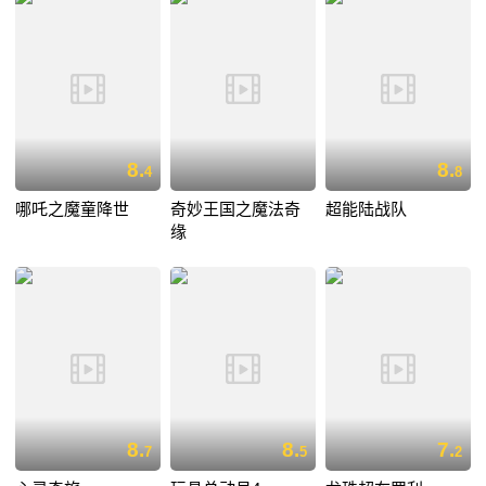
8.
8.
4
8
哪吒之魔童降世
奇妙王国之魔法奇
超能陆战队
缘
8.
8.
7.
7
5
2