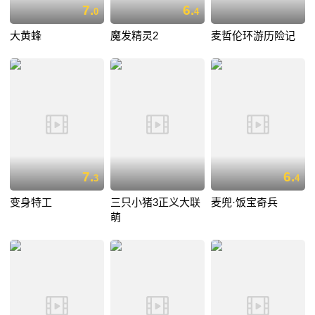
7.
6.
0
4
大黄蜂
魔发精灵2
麦哲伦环游历险记
7.
6.
3
4
变身特工
三只小猪3正义大联
麦兜·饭宝奇兵
萌