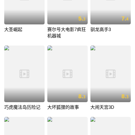
5.
7.
3
4
大圣崛起
赛尔号大电影7疯狂
驯龙高手3
机器城
8.
8.
3
3
巧虎魔法岛历险记
大坏狐狸的故事
大闹天宫3D