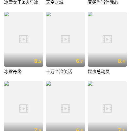
冰雪女王3:火与冰
天空之城
麦兜当当伴我心
8.
6.
8.
5
7
4
冰雪奇缘
十万个冷笑话
昆虫总动员
7.
6.
7.
0
6
1