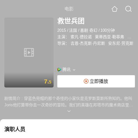
电影
救世兵团
2015
/
法国
/
喜剧 奇幻
/
100分钟
主演：
索凡·德拉诺
莱蒂西亚·勒菲弗
伊丽
导演：
吉恩-杰克斯·丹尼斯
安东尼·劳克斯
腾讯
7.
立即播放
5
剧情简介 :
穿蓝色兜帽的那个奇怪的小家伙是克罗斯莫斯所熟知的。他叫
Joris他打算带你去一次奇妙的冒险。我们的英雄在邦塔市的魔术商店里过
着幸福的生活。但有一天，当他寻找他的偶像，一个五子棋超级明星，一
切都变得最坏，因为报复心强的女巫朱利安回来了！
演职人员