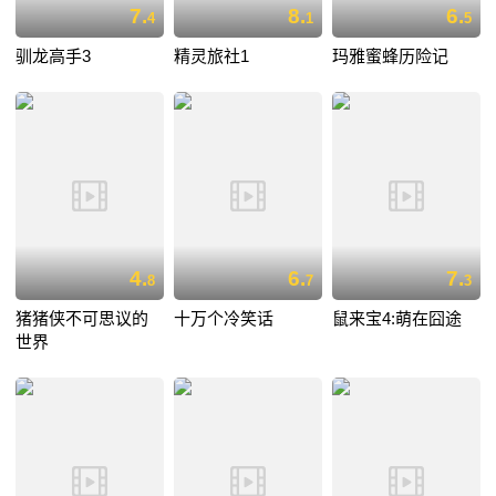
7.
8.
6.
4
1
5
驯龙高手3
精灵旅社1
玛雅蜜蜂历险记
4.
6.
7.
8
7
3
猪猪侠不可思议的
十万个冷笑话
鼠来宝4:萌在囧途
世界