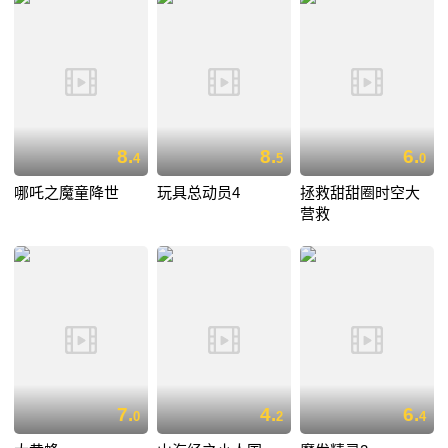
8.
8.
6.
4
5
0
哪吒之魔童降世
玩具总动员4
拯救甜甜圈时空大
营救
7.
4.
6.
0
2
4