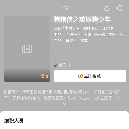
电影
猪猪侠之英雄猪少年
2017
/
中国大陆
/
喜剧 奇幻
/
91分钟
主演：
易烊千玺
陈轶
张子琨
戎妍
庄承松
导演：
陆锦明
钟彧
腾讯
5.
立即播放
0
剧情简介 :
传奇五灵锁拥有可以保护世界的神奇力量，却阴差阳错地选中
了“一无是处”的猪猪侠（张子琨 配音）作为它的主人，此时出现了一个可
怕的黑衣人，他的目标竟是要毁掉所有的五灵锁。初出茅庐的猪猪侠迎难
而上，经历重重较量，猪猪侠发现了黑衣人竟然是十三年后的自己……豆
瓣
演职人员