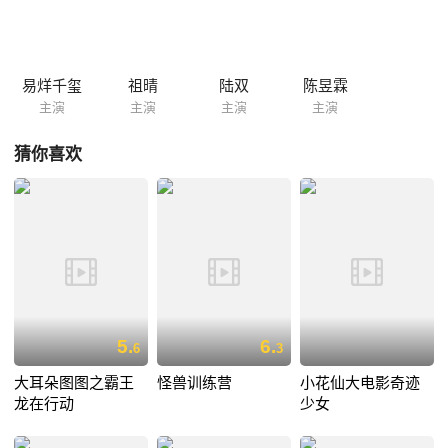
易烊千玺
祖晴
陆双
陈昱霖
主演
主演
主演
主演
猜你喜欢
5.
6.
6
3
大耳朵图图之霸王
怪兽训练营
小花仙大电影奇迹
龙在行动
少女