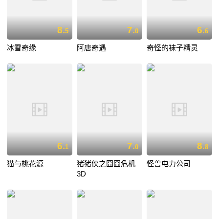
8.
7.
6.
5
0
6
冰雪奇缘
阿唐奇遇
奇怪的袜子精灵
6.
7.
8.
1
0
8
猫与桃花源
猪猪侠之囧囧危机
怪兽电力公司
3D