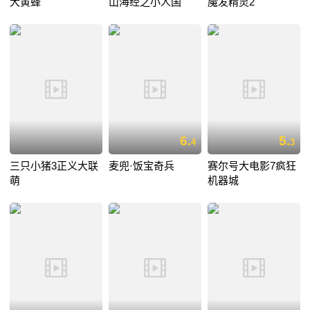
大黄蜂
山海经之小人国
魔发精灵2
6.
5.
4
3
三只小猪3正义大联
麦兜·饭宝奇兵
赛尔号大电影7疯狂
萌
机器城