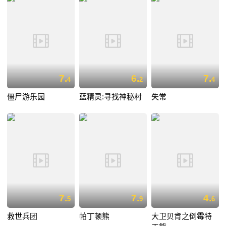
7.
6.
7.
4
2
4
僵尸游乐园
蓝精灵:寻找神秘村
失常
7.
7.
4.
5
9
6
救世兵团
帕丁顿熊
大卫贝肯之倒霉特