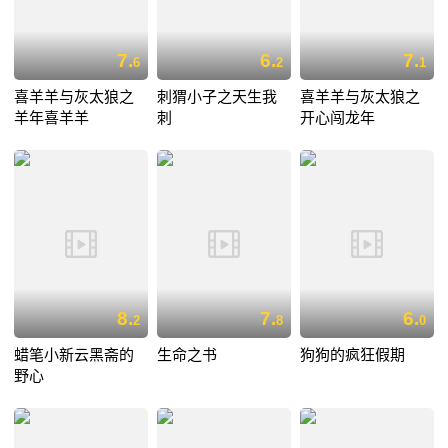
7.
6.
7.
6
2
1
喜羊羊与灰太狼之
刺猬小子之天生我
喜羊羊与灰太狼之
羊年喜羊羊
刺
开心闯龙年
8.
7.
6.
2
8
0
蜡笔小新云黑斋的
生命之书
狗狗的疯狂假期
野心