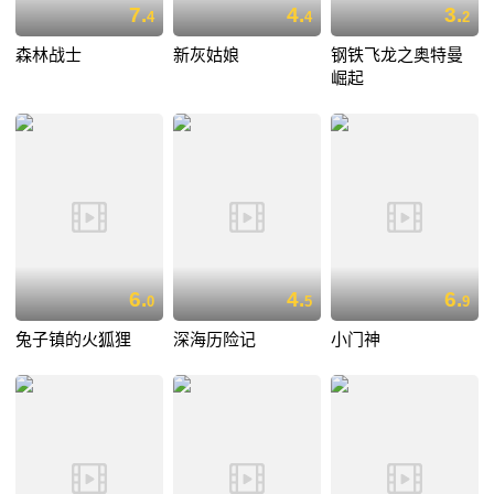
7.
4.
3.
4
4
2
森林战士
新灰姑娘
钢铁飞龙之奥特曼
崛起
6.
4.
6.
0
5
9
兔子镇的火狐狸
深海历险记
小门神