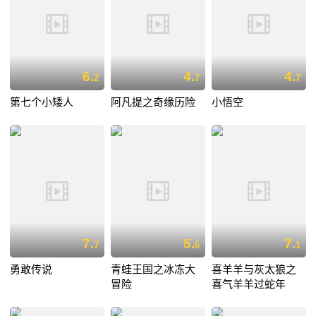
6.
4.
4.
2
7
7
第七个小矮人
阿凡提之奇缘历险
小悟空
7.
5.
7.
7
6
1
勇敢传说
青蛙王国之冰冻大
喜羊羊与灰太狼之
冒险
喜气羊羊过蛇年