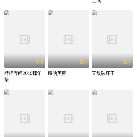
工熊
7.
5.
8.
9
0
7
哔哩哔哩2019拜年
嘻哈英熊
无敌破坏王
祭