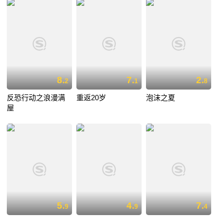
8.
7.
2.
2
1
8
反恐行动之浪漫满
重返20岁
泡沫之夏
屋
5.
4.
7.
9
9
4