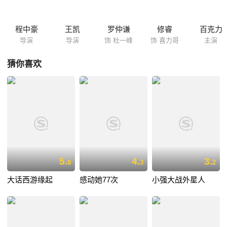
程中豪
王凯
罗仲谦
修睿
百克力
导演
导演
饰 杜一峰
饰 喜力哥
主演
猜你喜欢
5.
4.
3.
8
3
2
大话西游缘起
感动她77次
小强大战外星人