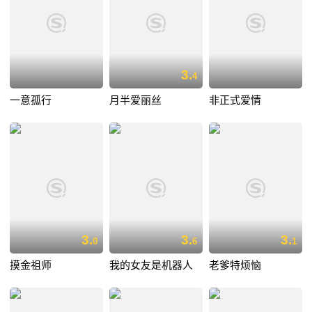
3.
4
一意孤行
月半爱丽丝
非正式爱情
3.
3.
3.
0
6
1
摸金祖师
我的女友是机器人
老爹特烦恼