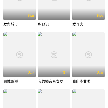
5.
5.
8
5
发条城市
狗脸记
爱斗大
3.
3.
3.
7
9
0
同城邂逅
我的播音系女友
我们毕业啦