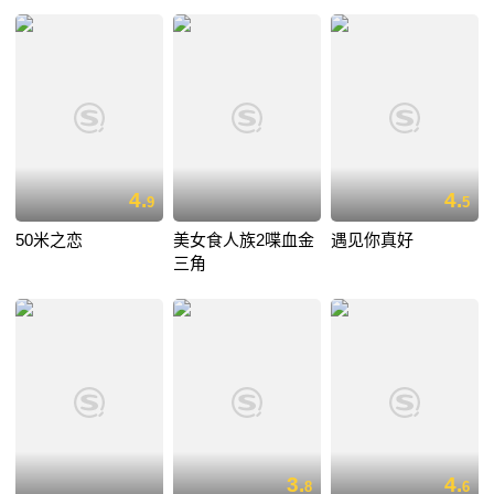
4.
4.
9
5
50米之恋
美女食人族2喋血金
遇见你真好
三角
3.
4.
8
6