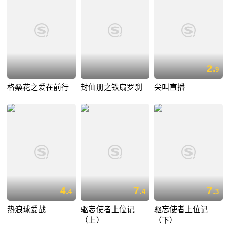
2.
9
格桑花之爱在前行
封仙册之铁扇罗刹
尖叫直播
4.
7.
7.
4
4
3
热浪球爱战
驱忘使者上位记
驱忘使者上位记
（上）
（下）