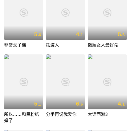
5.
4.
5.
6
1
6
非常父子档
摆渡人
撒娇女人最好命
5.
6.
4.
1
6
1
所以……和黑粉结
分手再说我爱你
大话西游3
婚了