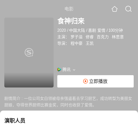
电影
食神归来
2020
/
中国大陆
/
喜剧 爱情
/
100分钟
主演：
罗子溢
修睿
百克力
林思意
导演：
程中豪
王凯
腾讯
立即播放
剧情简介 :
一位公司女白领被母亲强逼着去学习厨艺，成功转型为美丽女
厨娘，夺得世界厨师比赛金奖，同时也收获了爱情。
演职人员