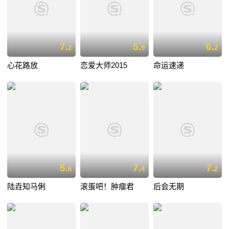
7.
5.
6.
2
9
2
心花路放
恋爱大师2015
命运速递
5.
7.
7.
6
4
2
陆垚知马俐
滚蛋吧！肿瘤君
后会无期