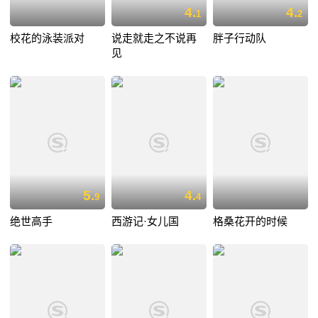
4.
4.
1
2
校花的泳装派对
说走就走之不说再
胖子行动队
见
5.
4.
9
4
绝世高手
西游记·女儿国
格桑花开的时候