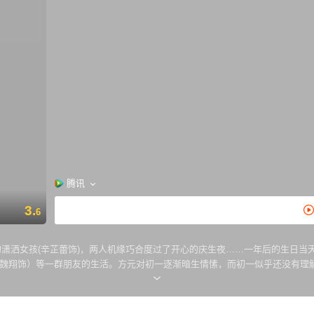
腾讯
3.
6
的潇洒女孩(辛芷蕾饰)，两人机缘巧合度过了开心的庆生夜……一年后的生日当天
（魏翔饰）等一群朋友的生活。方元对初一逐渐暗生情愫，而初一似乎还没有理