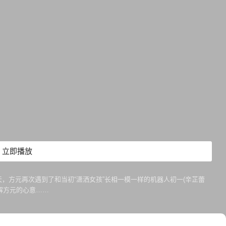
立即播放
，方元再次遇到了和当初“潇洒女孩”长相一模一样的机器人初一(辛芷蕾
解方元的心意……