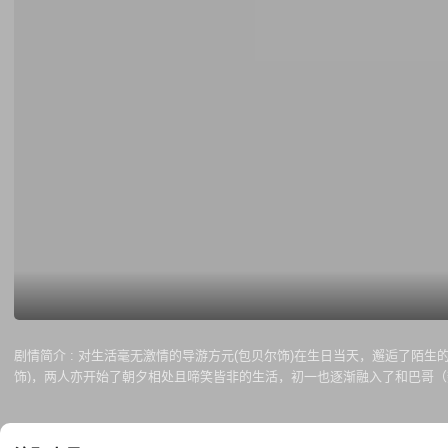
剧情简介 :
对生活毫无激情的导游方元(包贝尔饰)在生日当天，邂逅了陌生
饰)，两人亦开始了朝夕相处且啼笑皆非的生活，初一也逐渐融入了和巴哥