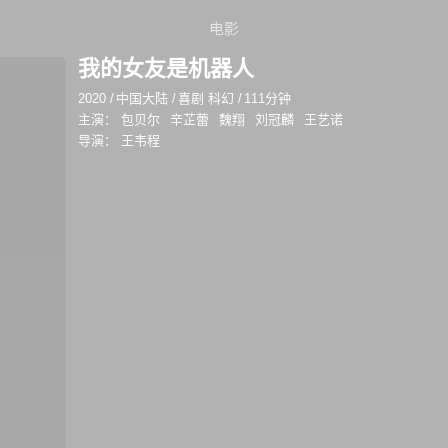
电影
我的女友是机器人
2020
/
中国大陆
/
喜剧 科幻
/
111分钟
主演：
包贝尔
辛芷蕾
魏翔
刘冠麟
王艺诺
导演：
王韦程