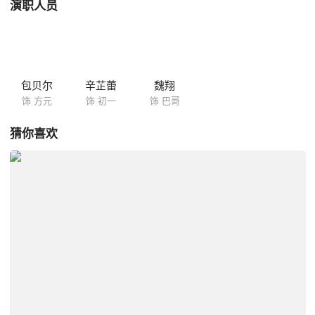
演职人员
包贝尔
辛芷蕾
魏翔
饰 方元
饰 初一
饰 巴哥
猜你喜欢