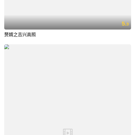
5.
9
赘婿之吉兴高照