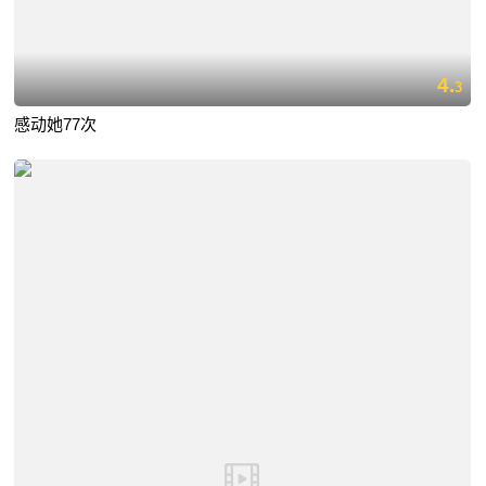
4.
3
感动她77次