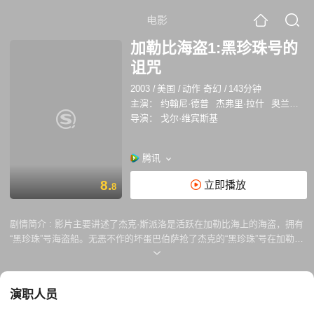
电影
加勒比海盗1:黑珍珠号的
诅咒
2003
/
美国
/
动作 奇幻
/
143分钟
主演：
约翰尼·德普
杰弗里·拉什
奥兰多·布鲁姆
导演：
戈尔·维宾斯基
腾讯
8.
立即播放
8
剧情简介 :
影片主要讲述了杰克·斯派洛是活跃在加勒比海上的海盗，拥有
“黑珍珠”号海盗船。无恶不作的坏蛋巴伯萨抢了杰克的“黑珍珠”号在加勒比
海横行霸道。巴伯萨一伙绑架了总督的女儿伊莉莎白·斯旺和铁匠学徒威尔
·特纳，在打斗中，威尔和杰克发现，巴伯萨和他的海盗们在每一个月光之
夜就变成不死骷髅，而伊莉莎白正是解开咒语的关键。
演职人员