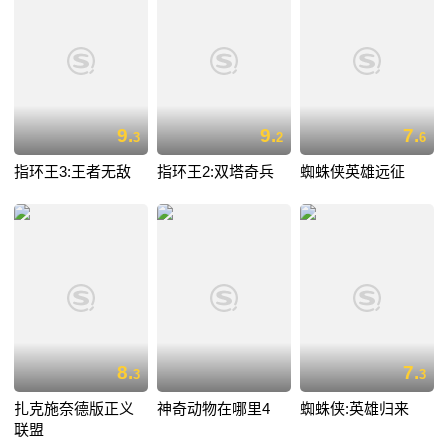
9.
9.
7.
3
2
6
指环王3:王者无敌
指环王2:双塔奇兵
蜘蛛侠英雄远征
8.
7.
3
3
扎克施奈德版正义
神奇动物在哪里4
蜘蛛侠:英雄归来
联盟