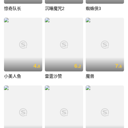
惊奇队长
沉睡魔咒2
蜘蛛侠3
4.
6.
7.
8
2
6
小美人鱼
雷霆沙赞
魔兽