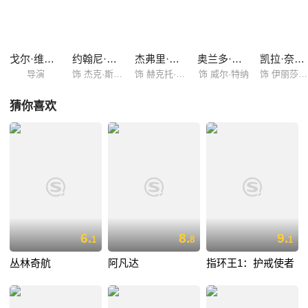
戈尔·维宾斯基
约翰尼·德普
杰弗里·拉什
奥兰多·布鲁姆
凯拉·奈特莉
导演
饰 杰克·斯派洛
饰 赫克托·巴博萨
饰 威尔·特纳
饰 伊丽莎白·斯旺
猜你喜欢
6.
8.
9.
1
8
1
丛林奇航
阿凡达
指环王1：护戒使者