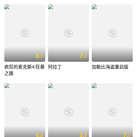
8.
7.
7
4
疯狂的麦克斯4:狂暴
阿拉丁
加勒比海盗重启版
之路
6.
5.
7.
8
9
7