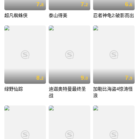
7.
7.
6.
8
2
6
超凡蜘蛛侠
泰山得美
忍者神龟2:破影而出
8.
9.
7.
2
0
9
绿野仙踪
迪迦奥特曼最终圣
加勒比海盗4惊涛怪
战
浪