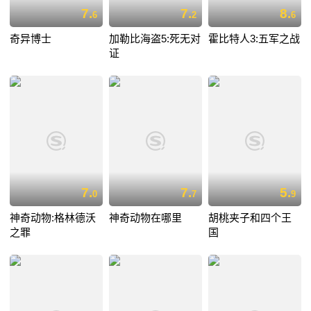
7.
7.
8.
6
2
6
奇异博士
加勒比海盗5:死无对
霍比特人3:五军之战
证
7.
7.
5.
0
7
9
神奇动物:格林德沃
神奇动物在哪里
胡桃夹子和四个王
之罪
国