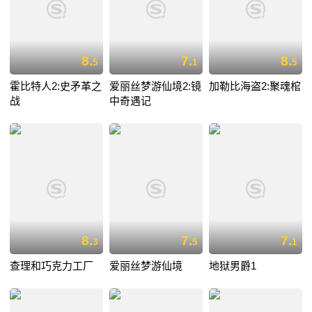
8.
7.
8.
5
1
5
霍比特人2:史矛革之
爱丽丝梦游仙境2:镜
加勒比海盗2:聚魂棺
战
中奇遇记
8.
7.
7.
3
5
1
查理和巧克力工厂
爱丽丝梦游仙境
地狱男爵1