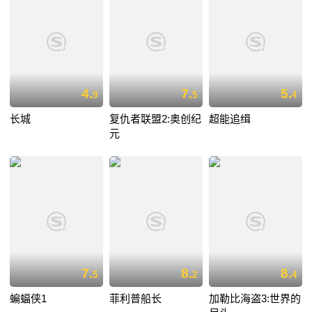
4.
7.
5.
9
5
4
长城
复仇者联盟2:奥创纪
超能追缉
元
7.
8.
8.
5
2
4
蝙蝠侠1
菲利普船长
加勒比海盗3:世界的