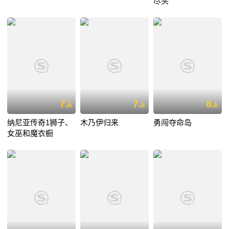
尽头
7.
7.
8.
6
6
6
纳尼亚传奇1狮子、
木乃伊归来
勇闯夺命岛
女巫和魔衣橱