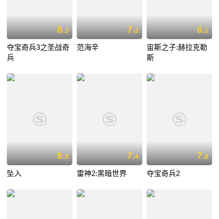
8.
7.
6.
3
2
1
夺宝奇兵3之圣战奇
范海辛
宙斯之子:赫拉克勒
兵
斯
8.
7.
7.
8
4
8
坠入
雷神2:黑暗世界
夺宝奇兵2