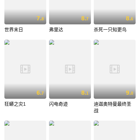
7.
8.
8.
8
7
6
世界末日
弗里达
杀死一只知更鸟
6.
8.
9.
7
1
0
狂蟒之灾1
闪电奇迹
迪迦奥特曼最终圣
战