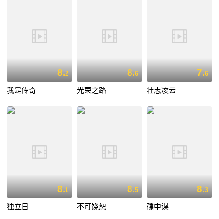
8.
8.
7.
2
6
6
我是传奇
光荣之路
壮志凌云
8.
8.
8.
1
5
3
独立日
不可饶恕
碟中谍