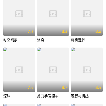
7.
8.
8.
8
8
8
时空线索
洛奇
廊桥遗梦
7.
8.
8.
9
7
4
深渊
剪刀手爱德华
理智与情感