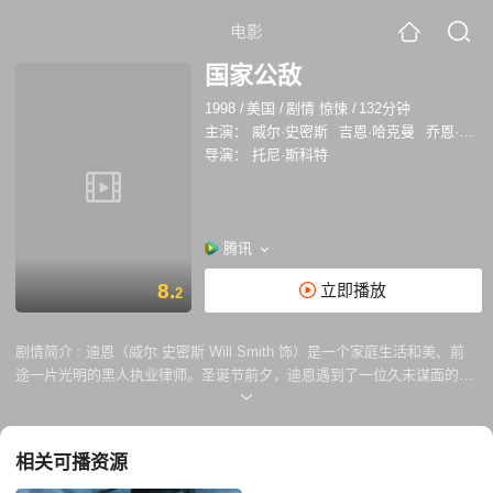
电影
国家公敌
1998
/
美国
/
剧情 惊悚
/
132分钟
主演：
威尔·史密斯
吉恩·哈克曼
乔恩·沃伊特
导演：
托尼·斯科特
腾讯
8.
立即播放
2
剧情简介 :
迪恩（威尔 史密斯 Will Smith 饰）是一个家庭生活和美、前
途一片光明的黑人执业律师。圣诞节前夕，迪恩遇到了一位久未谋面的朋
友。从此，迪恩的生活发生了天翻地覆的变化。 原来这位友人将一张
记录了某个位高权重的人谋杀国会议员整个过程的光盘放进了迪恩的袋
子！可怜的迪恩在毫不知情的情况下，被NSA中的害群之马严密监视，并
相关可播资源
被施加了各种各样的压力，甚至无端遭到了谋杀前女友雷切尔的起诉。
迪恩迫于无奈之下，只得只身展开了逃亡、追查幕后真凶之路。