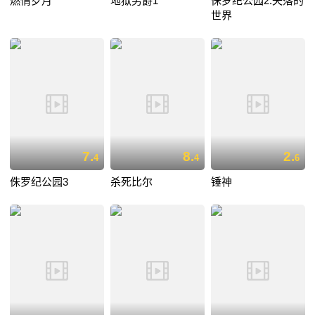
燃情岁月
地狱男爵1
侏罗纪公园2:失落的
世界
7.
8.
2.
4
4
6
侏罗纪公园3
杀死比尔
锤神