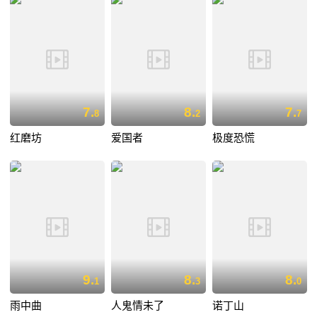
7.
8.
7.
8
2
7
红磨坊
爱国者
极度恐慌
9.
8.
8.
1
3
0
雨中曲
人鬼情未了
诺丁山