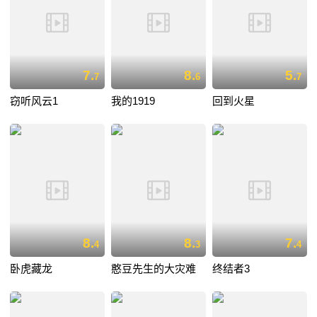
7.
8.
5.
7
6
7
窃听风云1
我的1919
回到火星
8.
8.
7.
4
3
4
卧虎藏龙
憨豆先生的大灾难
终结者3