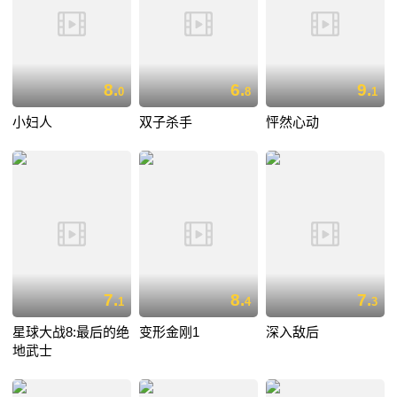
8.
6.
9.
0
8
1
小妇人
双子杀手
怦然心动
7.
8.
7.
1
4
3
星球大战8:最后的绝
变形金刚1
深入敌后
地武士