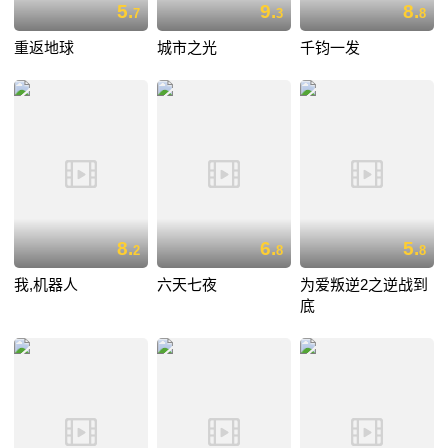
5.
9.
8.
7
3
8
重返地球
城市之光
千钧一发
8.
6.
5.
2
8
8
我,机器人
六天七夜
为爱叛逆2之逆战到
底