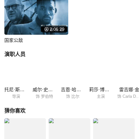
2:06:29
国家公敌
演职人员
托尼·斯科特
威尔·史密斯
吉恩·哈克曼
莉莎·博内特
雷吉娜·
导演
饰 罗伯特
饰 比尔
主演
饰 Carla D
猜你喜欢