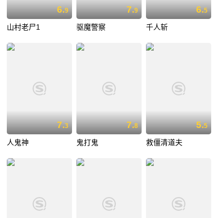
6.
7.
6.
9
9
5
山村老尸1
驱魔警察
千人斩
7.
7.
5.
3
8
5
人鬼神
鬼打鬼
救僵清道夫