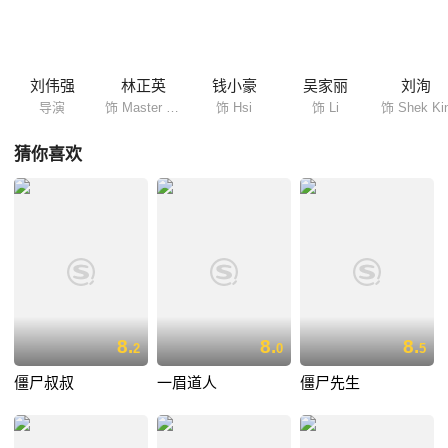
刘伟强
林正英
钱小豪
吴家丽
刘洵
导演
饰 Master Gau
饰 Hsi
饰 Li
饰 Shek Ki
猜你喜欢
8.
8.
8.
2
0
5
僵尸叔叔
一眉道人
僵尸先生