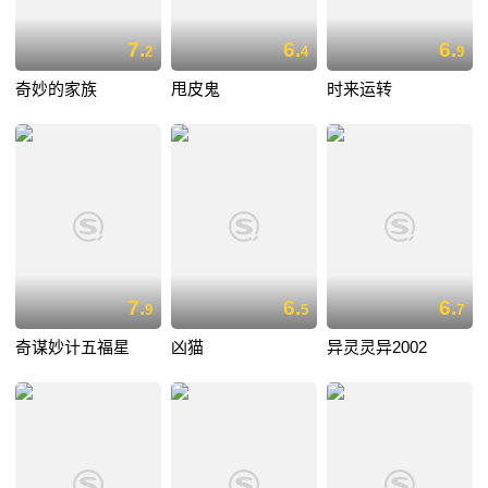
7.
6.
6.
2
4
9
奇妙的家族
甩皮鬼
时来运转
7.
6.
6.
9
5
7
奇谋妙计五福星
凶猫
异灵灵异2002