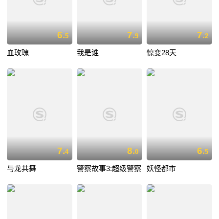
6.
7.
7.
5
9
2
血玫瑰
我是谁
惊变28天
7.
8.
6.
4
0
5
与龙共舞
警察故事3:超级警察
妖怪都市