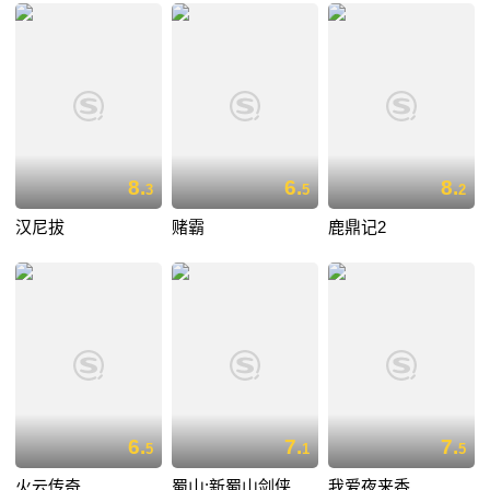
8.
6.
8.
3
5
2
汉尼拔
赌霸
鹿鼎记2
6.
7.
7.
5
1
5
火云传奇
蜀山:新蜀山剑侠
我爱夜来香