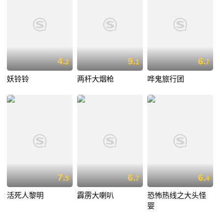
4.
9.
6.
2
1
7
妖铃铃
两杆大烟枪
哗鬼旅行团
7.
6.
6.
5
7
4
活死人黎明
霹雳大喇叭
恐怖热线之大头怪
婴