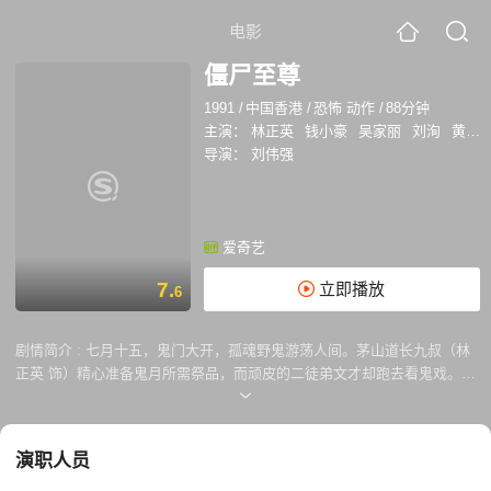
电影
僵尸至尊
1991
/
中国香港
/
恐怖 动作
/
88分钟
主演：
林正英
钱小豪
吴家丽
刘洵
黄斌
导演：
刘伟强
爱奇艺
7.
立即播放
6
剧情简介 :
七月十五，鬼门大开，孤魂野鬼游荡人间。茅山道长九叔（林
正英 饰）精心准备鬼月所需祭品，而顽皮的二徒弟文才却跑去看鬼戏。文
才懵懂，不只身旁已聚满群鬼，更有貌美如画的女鬼小丽（吴家丽 饰）将
其相中。九叔命大徒弟秋生（钱小豪 饰）前去营救，秋生则为小丽美色所
惑。最终师徒惊动群鬼，使得它们逃脱鬼差管制，徘徊人世。 为避免群鬼
演职人员
危害世人，九叔请来师兄弟共同商议对策。大师兄提出先天八卦阵，而由
文才和秋生两个惹祸头负责将群鬼吸引出来……