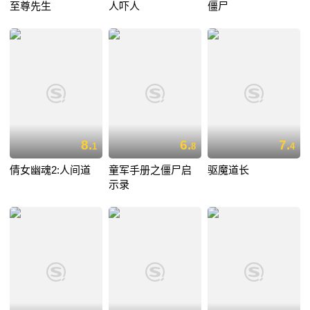
至尊先生
人吓人
僵尸
8.
6.
7.
1
8
4
倩女幽魂2:人间道
童军手册之僵尸启
驱魔道长
示录