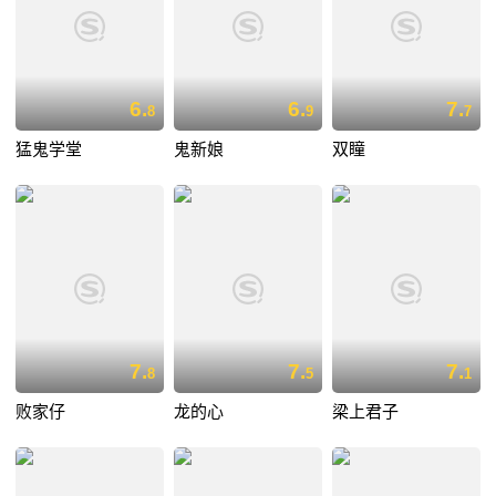
6.
6.
7.
8
9
7
猛鬼学堂
鬼新娘
双瞳
7.
7.
7.
8
5
1
败家仔
龙的心
梁上君子