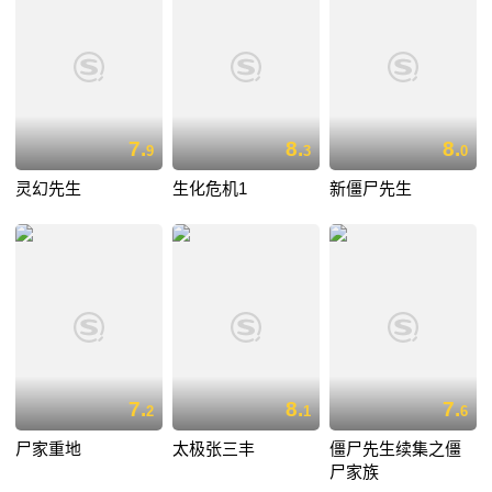
7.
8.
8.
9
3
0
灵幻先生
生化危机1
新僵尸先生
7.
8.
7.
2
1
6
尸家重地
太极张三丰
僵尸先生续集之僵
尸家族