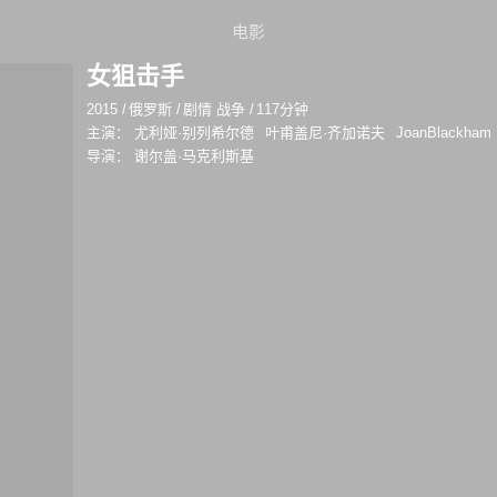
电影
女狙击手
2015
/
俄罗斯
/
剧情 战争
/
117分钟
主演：
尤利娅·别列希尔德
叶甫盖尼·齐加诺夫
JoanBlackham
导演：
谢尔盖·马克利斯基