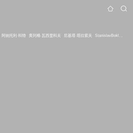
阿纳托利·科特
奥列格·瓦西里科夫
尼基塔·塔拉索夫
StanislavBoklan
Nat