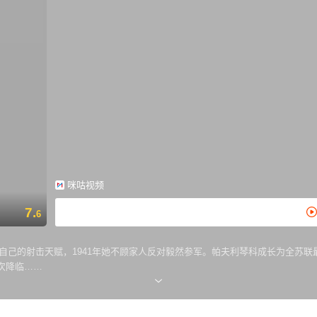
咪咕视频
7.
6
自己的射击天赋，1941年她不顾家人反对毅然参军。帕夫利琴科成长为全苏
次降临……