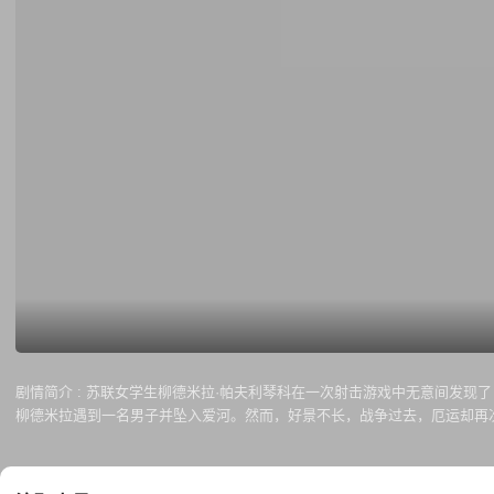
剧情简介 :
苏联女学生柳德米拉·帕夫利琴科在一次射击游戏中无意间发现了
柳德米拉遇到一名男子并坠入爱河。然而，好景不长，战争过去，厄运却再