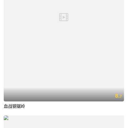
8.
7
血战钢锯岭