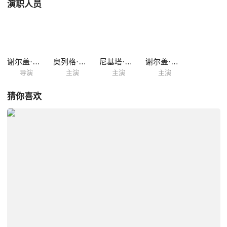
演职人员
谢尔盖·马克利斯基
奥列格·瓦西里科夫
尼基塔·塔拉索夫
谢尔盖·普斯科帕里斯
导演
主演
主演
主演
猜你喜欢