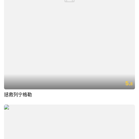
5.
8
拯救列宁格勒