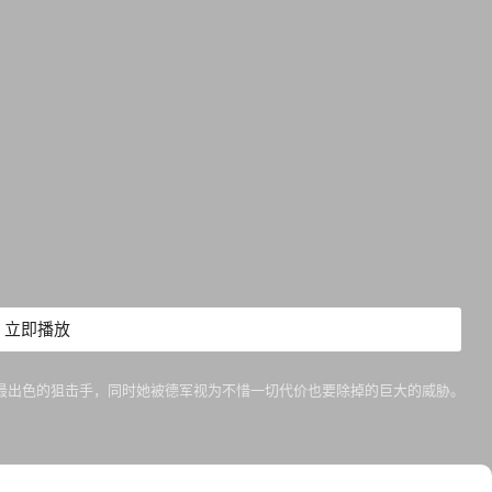
立即播放
联最出色的狙击手，同时她被德军视为不惜一切代价也要除掉的巨大的威胁。