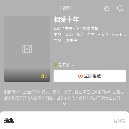
电视剧
相爱十年
2014
/
中国大陆
/
剧情 爱情
主演：
邓超
董洁
高虎
王大治
肖雨雨
廖
导演：
刘惠宁
爱奇艺
8.
立即播放
1
剧情简介 :
上世纪80年代末，肖然、刘元、陈启明三位大学同学毕业后先
后来到改革开放前沿深圳创业。出身农村的肖然和刘元共同喜欢上女同学
韩灵。刘元发现了肖然跟韩灵的恋爱关系后狠狠地奚落了肖然，二人产生
矛盾。肖然发誓要让韩灵过上富足的生活，他在商场上几经沉浮，终于站
住了脚，最后发展成拥有两家上市公司的企业老板。可当他事业走上巅峰
选集
共34集
的时候，情感却走向了困境。刘元一开始处处与肖然为敌，可他最后发现
这并不能让自己快乐起来，于是决定重新规划自己的人生，学会了珍惜和