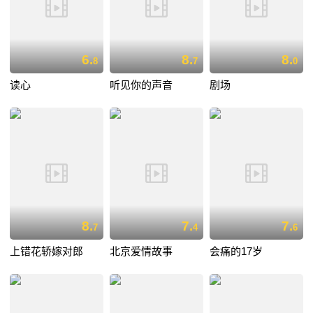
6.
8.
8.
8
7
0
读心
听见你的声音
剧场
8.
7.
7.
7
4
6
上错花轿嫁对郎
北京爱情故事
会痛的17岁