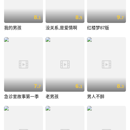
8.
8.
9.
1
5
7
我的男孩
没关系,是爱情啊
红楼梦87版
7.
6.
8.
7
1
3
急诊室故事第一季
老男孩
男人不醉