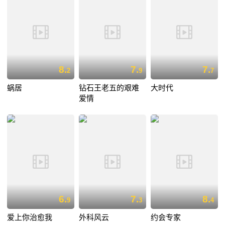
8.
7.
7.
2
9
7
蜗居
钻石王老五的艰难
大时代
爱情
6.
7.
8.
9
3
4
爱上你治愈我
外科风云
约会专家