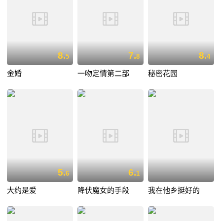
8.
7.
8.
5
8
4
金婚
一吻定情第二部
秘密花园
5.
6.
6
1
大约是爱
降伏魔女的手段
我在他乡挺好的