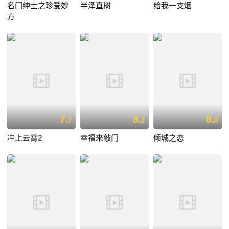
名门绅士之珍爱妙
半泽直树
给我一支烟
方
7.
8.
8.
7
2
0
冲上云霄2
幸福来敲门
倾城之恋