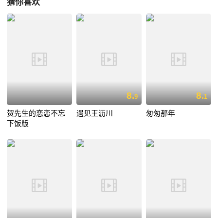
猜你喜欢
8.
8.
9
1
贺先生的恋恋不忘
遇见王沥川
匆匆那年
下饭版