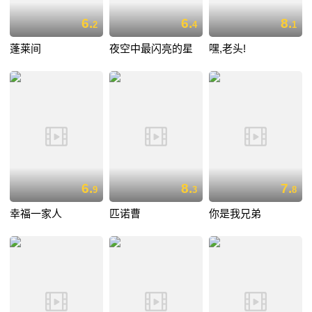
6.
6.
8.
2
4
1
蓬莱间
夜空中最闪亮的星
嘿,老头!
6.
8.
7.
9
3
8
幸福一家人
匹诺曹
你是我兄弟