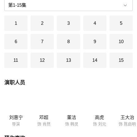
善待身边的每一个人。陈启明因不堪忍受生活的重压“嫁给”了蓝园村村长
的女儿，可这段没有爱情的婚姻并没有使他得到幸福。儿子的失而复得、
妻子的善良大度让他看到了人性的真善美，最终回归家庭。
1
2
3
4
5
6
7
8
9
10
11
12
13
14
15
演职人员
刘惠宁
邓超
董洁
高虎
王大治
导演
饰 肖然
饰 韩灵
饰 刘元
饰 陈启明