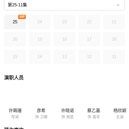
鬼才的欢喜冤家式相处，纷纷收获各自的爱情。周是和卫卿经历各自的成
长之后再度相遇，最终有情人终成眷属。
VIP
25
24
23
22
21
20
19
18
17
16
15
14
13
12
11
演职人员
许珮珊
彦希
许晓诺
蔡乙嘉
杨欣颖
导演
饰 卫卿
饰 周是
饰 甯非
主演