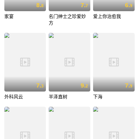
8.
7.
6.
8
7
9
家宴
名门绅士之珍爱妙
爱上你治愈我
方
7.
9.
7.
3
2
9
外科风云
半泽直树
下海