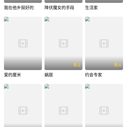
我在他乡挺好的
降伏魔女的手段
生活家
8.
8.
2
4
爱的厘米
蜗居
约会专家