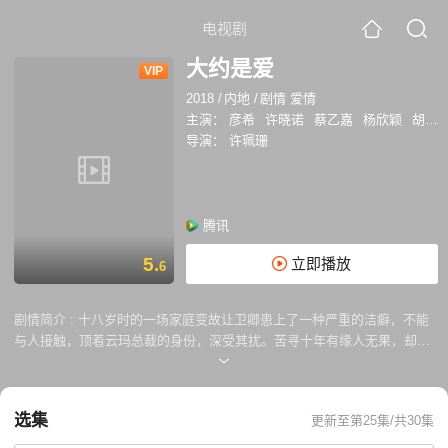
电视剧
大约是爱
VIP
2018
/
内地
/
剧情 爱情
主演：
彦希
许晓诺
蔡乙嘉
杨欣颖
胡文喆
导演：
许珮珊
腾讯
5.
立即播放
6
剧情简介 :
十八岁时的一场家庭变故让卫卿患上了一种严重的洁癖，不能
与人接触，顶着云玛总裁的身份，深受其扰。苦寻十年有缘人无果，却在
二十八岁时的一场意外醉酒与十九岁的美术生周是相遇，接触再接触，竟
然毫无抵触。于是，一个以治病为目的的“恋爱契约”就此拉开，互撩互
怼，互帮互助，卫卿对周是日久生情，而周是在替卫卿消除心病的同时，
选集
更新至第25集/共30集
也因卫卿的鼓励放下了无望的单恋，重新找回了新的人生目标。而周是身
边的两位姐妹，也释义了学霸与学神的高智商恋爱法则，活力女神与艺术