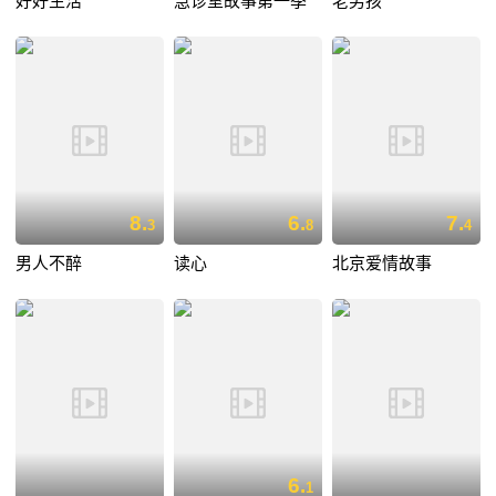
好好生活
急诊室故事第一季
老男孩
8.
6.
7.
3
8
4
男人不醉
读心
北京爱情故事
6.
1