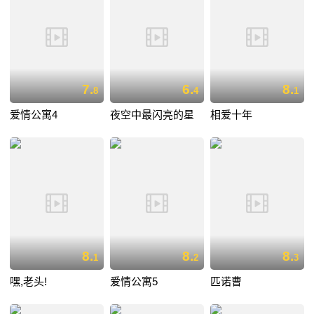
7.
6.
8.
8
4
1
爱情公寓4
夜空中最闪亮的星
相爱十年
8.
8.
8.
1
2
3
嘿,老头!
爱情公寓5
匹诺曹