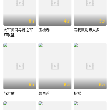
8.
4.
3.
2
7
3
大军师司马懿之军
玉楼春
爱我就别想太多
师联盟
5.
6.
5.
1
0
9
与君歌
暮白首
招摇