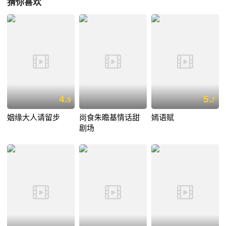
猜你喜欢
4.
5.
9
7
姻缘大人请留步
尚食朱瞻基情话甜
嫣语赋
剧场