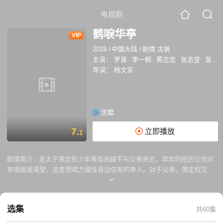
电视剧
鹤唳华亭
VIP
2019
/
中国大陆
/
剧情 古装
主演：
罗晋
李一桐
黄志忠
张志坚
苗圃
导演：
杨文军
优酷
7.
立即播放
1
剧情简介 :
皇太子萧定权少年丧母丧妹不与父亲亲近，早年的经历让他对
亲情极度渴望，总是想竭力留住身边仅有的亲人。对于父亲，萧定权又敬
爱又畏惧，既期望获得父亲的肯定，又害怕面对希望落空时的窘境。而齐
王及其岳父中书令李柏舟屡屡制造祸端，不但迫害了萧定权身边仅有的珍
视之人，还令萧定权与父亲间的隔阂日渐加深。太子老师卢世瑜曾希望清
选集
共60集
流陆英接替自己成为太子坚实后盾，没想到阴差阳错让陆英之女陆文昔与
太子偶遇相知，进而暗许终身。亲近之人相继被害后，深受卢世瑜儒家思