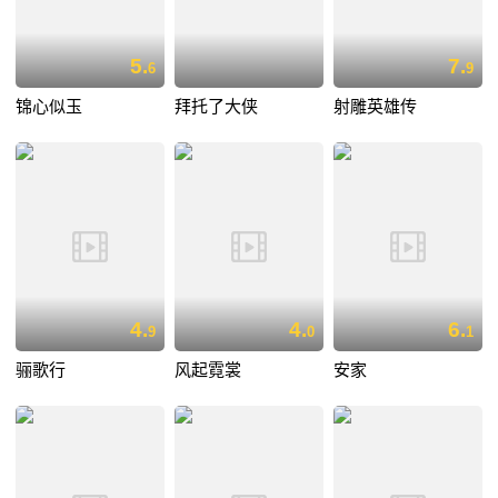
5.
7.
6
9
锦心似玉
拜托了大侠
射雕英雄传
4.
4.
6.
9
0
1
骊歌行
风起霓裳
安家