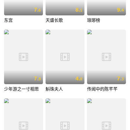
7.
8.
9.
6
1
4
东宫
天盛长歌
琅琊榜
7.
4.
7.
9
8
3
少年游之一寸相思
斛珠夫人
传闻中的陈芊芊