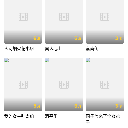
6.
6.
3.
9
5
8
人间烟火花小厨
离人心上
嘉南传
5.
6.
3.
4
4
8
我的女主别太萌
清平乐
国子监来了个女弟
子