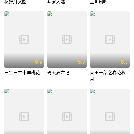
花好月又圆
斗罗大陆
且听凤鸣
6.
5.
6.
6
8
3
三生三世十里桃花
倚天屠龙记
天雷一部之春花秋
月