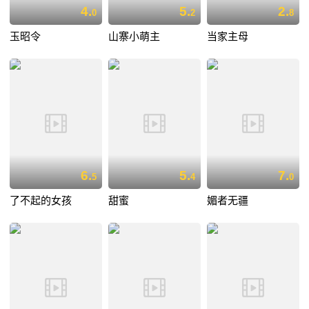
4.
5.
2.
0
2
8
玉昭令
山寨小萌主
当家主母
6.
5.
7.
5
4
0
了不起的女孩
甜蜜
媚者无疆