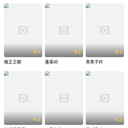
9.
6.
5.
4
2
1
雍正王朝
蓬莱间
青青子衿
4.
6.
0
0