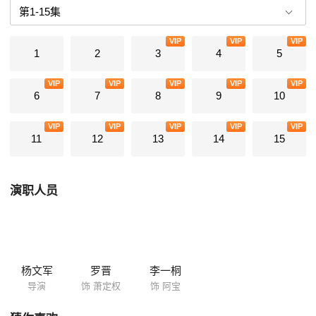
想熏陶的萧定权，坚定地以家国天下的君子准则和小人阴谋做斗争。而陆
文昔在父兄遭难后化身东府女官默默守护在萧定权身边，先后帮助他解决
VIP
VIP
VIP
了军马案、童谣案，最终使父兄的冤屈得以昭雪，奸佞巨蠹得以伏法。萧
1
2
3
4
5
定权和陆文昔也在互相配合间情感不断加深。两个小怯而大勇的人不畏艰
险不畏牺牲，为了社稷的安宁相持相伴。
VIP
VIP
VIP
VIP
VIP
6
7
8
9
10
VIP
VIP
VIP
VIP
VIP
11
12
13
14
15
演职人员
杨文军
罗晋
李一桐
导演
饰 萧定权
饰 阿宝