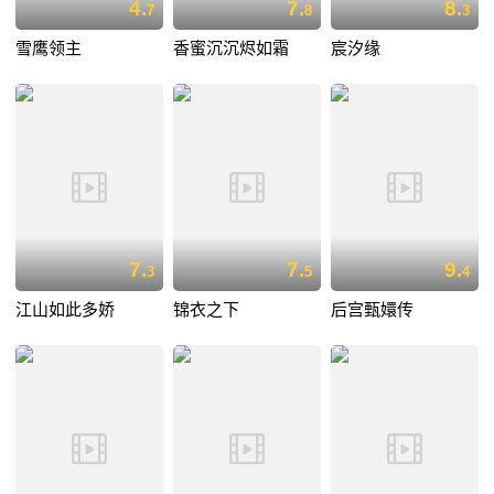
4.
7.
8.
7
8
3
雪鹰领主
香蜜沉沉烬如霜
宸汐缘
7.
7.
9.
3
5
4
江山如此多娇
锦衣之下
后宫甄嬛传