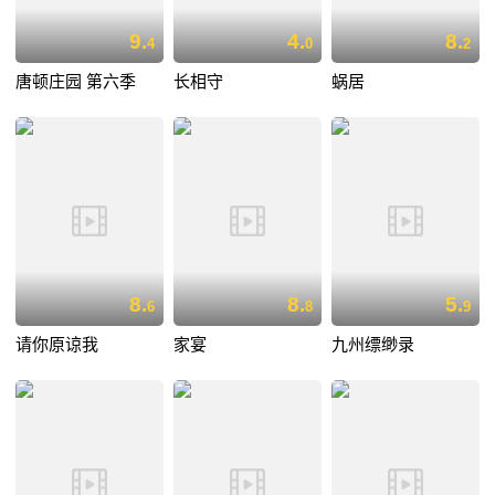
9.
4.
8.
4
0
2
唐顿庄园 第六季
长相守
蜗居
8.
8.
5.
6
8
9
请你原谅我
家宴
九州缥缈录