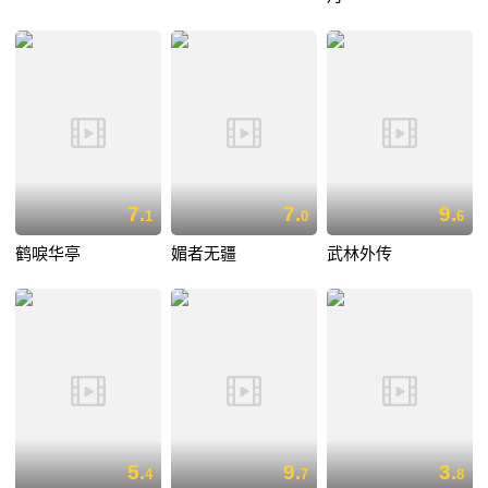
7.
7.
9.
1
0
6
鹤唳华亭
媚者无疆
武林外传
5.
9.
3.
4
7
8