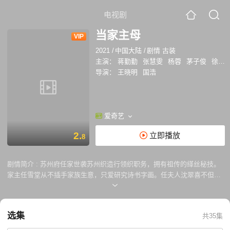
电视剧
当家主母
VIP
2021
/
中国大陆
/
剧情 古装
主演：
蒋勤勤
张慧雯
杨蓉
茅子俊
徐海乔
导演：
王晓明
国浩
爱奇艺
2.
立即播放
8
剧情简介 :
苏州府任家世袭苏州织造行领织职务，拥有祖传的缂丝秘技。
家主任雪堂从不插手家族生意，只爱研究诗书字画。任夫人沈翠喜不但刺
绣了得，更善于经营管理，是任家真正的当家主母。任、沈二人成婚多
年，任雪堂却始终难忘昔日恋人曾宝琴，欲将其接回任家，却不料因追捕
水匪而发生意外，下落不明，让任家陷入重重危机。沈翠喜默默担负着挽
选集
共35集
救任家的重任，幸有曾宝琴相助，在经历了千万坎坷挫折后，终于洗清冤
屈，回归往日的平静。