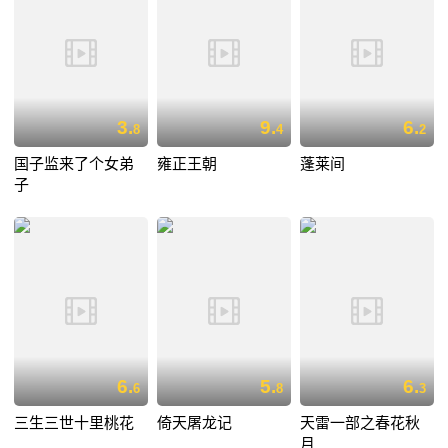
3.
9.
6.
8
4
2
国子监来了个女弟
雍正王朝
蓬莱间
子
6.
5.
6.
6
8
3
三生三世十里桃花
倚天屠龙记
天雷一部之春花秋
月