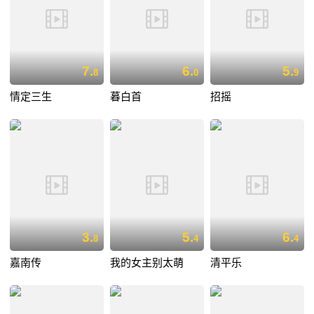
7.
6.
5.
8
0
9
情定三生
暮白首
招摇
3.
5.
6.
8
4
4
嘉南传
我的女主别太萌
清平乐