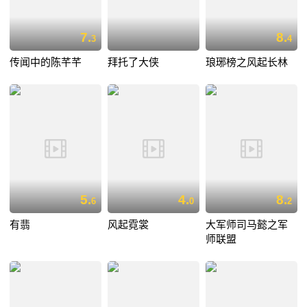
7.
8.
3
4
传闻中的陈芊芊
拜托了大侠
琅琊榜之风起长林
5.
4.
8.
6
0
2
有翡
风起霓裳
大军师司马懿之军
师联盟