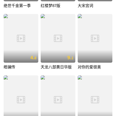
绝世千金第一季
红楼梦87版
大宋宫词
4.
9.
8
1
皓镧传
天龙八部黄日华版
对你的爱很美