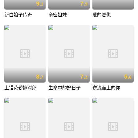
9.
7.
1
9
新白娘子传奇
亲密姐妹
爱的复仇
8.
7.
5.
7
3
6
上错花轿嫁对郎
生命中的好日子
逆流而上的你