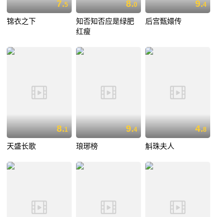
7.
8.
9.
5
0
4
锦衣之下
知否知否应是绿肥
后宫甄嬛传
红瘦
8.
9.
4.
1
4
8
天盛长歌
琅琊榜
斛珠夫人