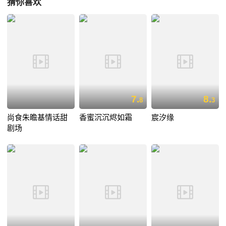
猜你喜欢
7.
8.
8
3
尚食朱瞻基情话甜
香蜜沉沉烬如霜
宸汐缘
剧场