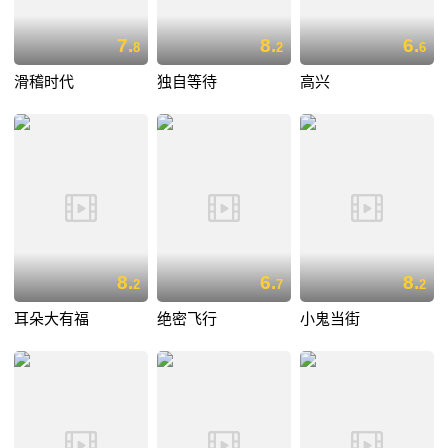
7.
8.
6.
8
2
6
滑稽时代
独自等待
高兴
8.
6.
8.
2
7
2
耳朵大有福
绝密飞行
小鬼当街