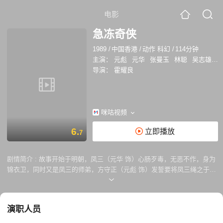
电影
急冻奇侠
1989
/
中国香港
/
动作 科幻
/
114分钟
主演：
元彪
元华
张曼玉
林聪
吴志雄
黄
导演：
霍耀良
咪咕视频
6.
立即播放
7
剧情简介 :
故事开始于明朝，凤三（元华 饰）心肠歹毒，无恶不作，身为
锦衣卫，同时又是凤三的师弟，方守正（元彪 饰）发誓要将凤三绳之于
法。然而，凤三此人诡计多端，甚至想要偷取能够扭转时空的黑玉佛，借
此逃脱法网，几番争斗之后，两人双双跌落山崖。 时光荏苒，转眼已是现
代，考古队在雪地中挖掘出了凤三和方守正被冰封住的尸体，将两人运往
演职人员
美国研究，然而，途中一场意外却令两人死而复生。方守正于机缘巧合之
下遇见了名为阿玉（张曼玉 饰）的不良少女，阴差阳错的成为了她的保