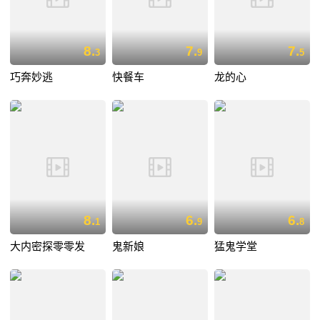
8.
7.
7.
3
9
5
巧奔妙逃
快餐车
龙的心
8.
6.
6.
1
9
8
大内密探零零发
鬼新娘
猛鬼学堂