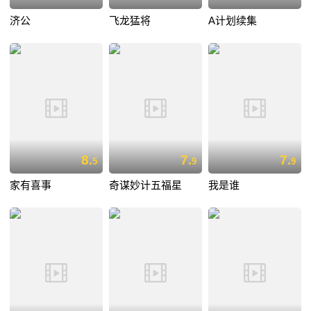
济公
飞龙猛将
A计划续集
8.
7.
7.
5
9
9
家有喜事
奇谋妙计五福星
我是谁