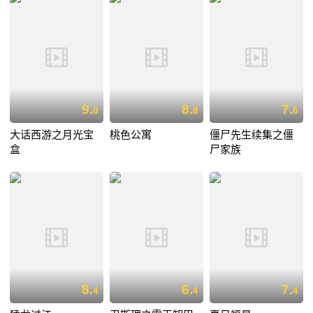
9.
8.
7.
0
8
6
大话西游之月光宝
桃色公寓
僵尸先生续集之僵
盒
尸家族
8.
6.
7.
4
4
4