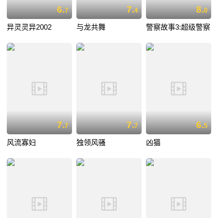
6.
7.
8.
7
4
0
异灵灵异2002
与龙共舞
警察故事3:超级警察
7.
7.
6.
7
7
5
风流寡妇
独领风骚
凶猫