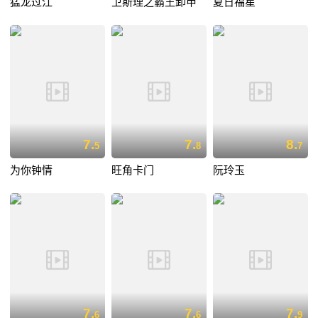
猛龙过江
卫斯理之霸王卸甲
夏日福星
7.
7.
8.
5
8
7
为你钟情
旺角卡门
阮玲玉
7.
7.
7.
6
6
9