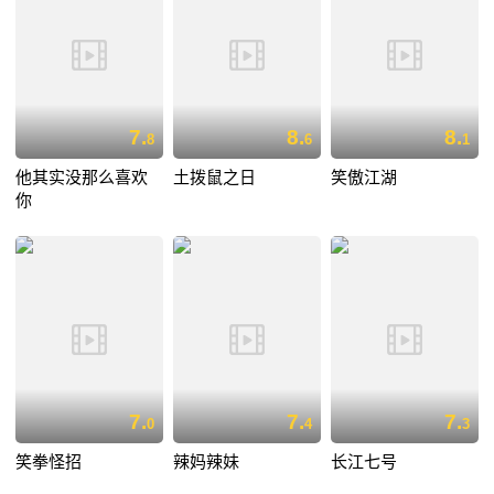
7.
8.
8.
8
6
1
他其实没那么喜欢
土拨鼠之日
笑傲江湖
你
7.
7.
7.
0
4
3
笑拳怪招
辣妈辣妹
长江七号