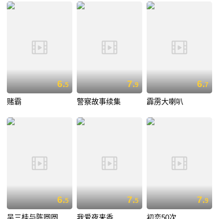
6.
7.
6.
5
9
7
赌霸
警察故事续集
霹雳大喇叭
6.
7.
7.
5
5
9
吴三桂与陈圆圆
我爱夜来香
初恋50次