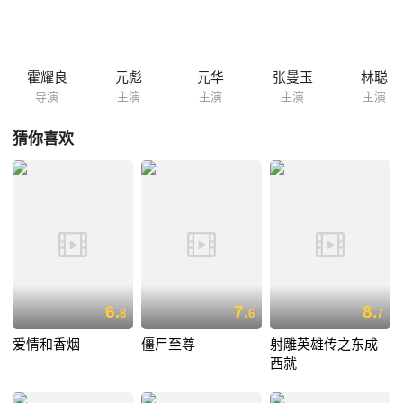
镖，而凤三不改奸邪本性，加入了黑社会，继续为非作歹。当方守正得知
凤三依旧作恶多端后，他决定继续自己未完成的使命。
霍耀良
元彪
元华
张曼玉
林聪
导演
主演
主演
主演
主演
猜你喜欢
6.
7.
8.
8
6
7
爱情和香烟
僵尸至尊
射雕英雄传之东成
西就