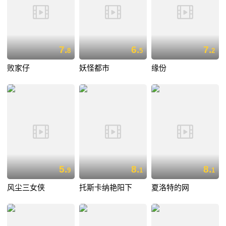
7.
6.
7.
8
5
2
败家仔
妖怪都市
缘份
5.
8.
8.
9
1
1
风尘三女侠
托斯卡纳艳阳下
夏洛特的网