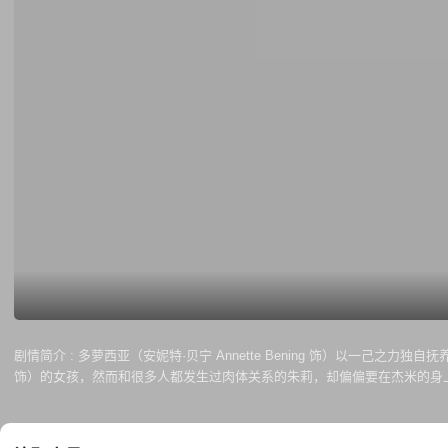
剧情简介 :
多萝西亚（安妮特·贝宁 Annette Bening 饰）以一己之力独自
饰）的女孩，然而和很多人都发生过肉体关系的朱莉，却偏偏要在杰米的身
到担心的特质，为了帮助儿子顺利的度过这一特殊时期，多萝西亚找到了房客艾比
为自己的丈夫，亦成为杰米的父亲。