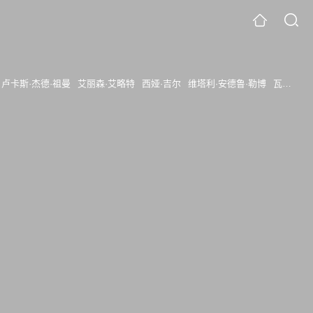
卢卡斯·杰德·祖曼
艾丽森·艾略特
西娅·吉尔
维塔利·安德鲁·勒博
瓦利德·祖伊特