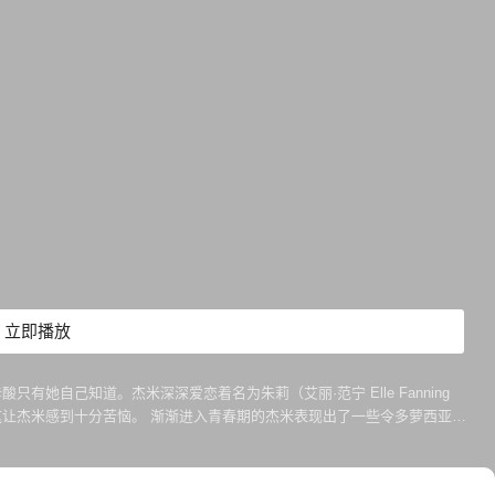
立即播放
和辛酸只有她自己知道。杰米深深爱恋着名为朱莉（艾丽·范宁 Elle Fanning
让杰米感到十分苦恼。 渐渐进入青春期的杰米表现出了一些令多萝西亚感
。与此同时，多萝西亚一直没有放弃希望，她渴望着能够找到一个靠谱的男人，成