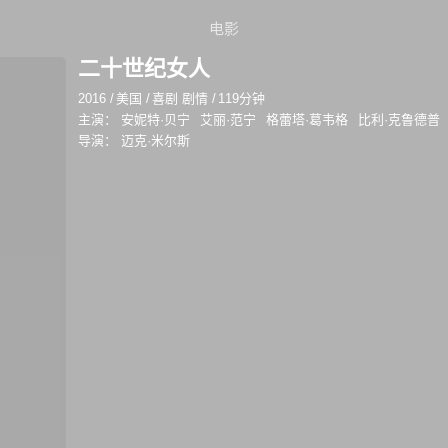
电影
二十世纪女人
2016
/
美国
/
喜剧 剧情
/
119分钟
主演：
安妮特·贝宁
艾丽·范宁
格蕾塔·葛韦格
比利·克鲁德普
导演：
迈克·米尔斯