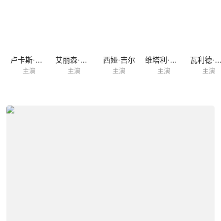
卢卡斯·杰德·祖曼
艾丽森·艾略特
西娅·吉尔
维塔利·安德鲁·勒博
瓦利德·祖伊
主演
主演
主演
主演
主演