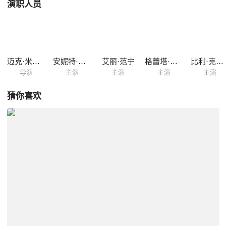
演职人员
迈克·米尔斯
安妮特·贝宁
艾丽·范宁
格蕾塔·葛韦格
比利·克鲁德普
导演
主演
主演
主演
主演
猜你喜欢