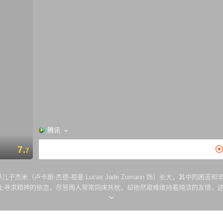
腾讯
7.
7
抚养儿子杰米（卢卡斯·杰德·祖曼 Lucas Jade Zumann 饰）长大，其中的困苦
上寻求精神的依恋，尽管两人常常同床共枕，却依然艰难维持着纯洁的友情，这
（格蕾塔·葛韦格 Greta Gerwig 饰），希望她能够给杰米一点帮助