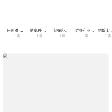
特
阿莉雅·肖卡特
纳塞利·洛芙
卡梅伦·珀罗兹曼
维多利亚·布鲁诺
约翰
主演
主演
主演
主演
主演