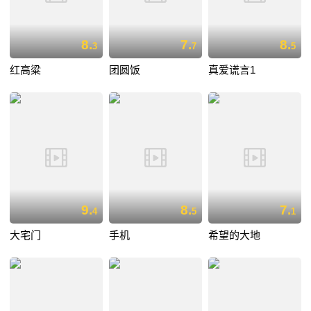
8.
7.
8.
3
7
5
红高粱
团圆饭
真爱谎言1
9.
8.
7.
4
5
1
大宅门
手机
希望的大地