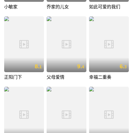
小敏家
乔家的儿女
如此可爱的我们
8.
9.
6.
1
4
3
正阳门下
父母爱情
幸福二重奏