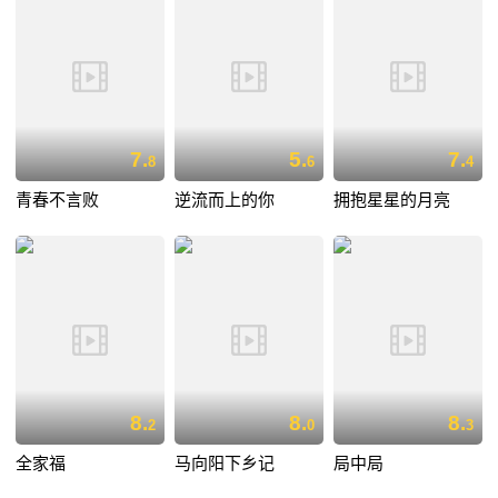
7.
5.
7.
8
6
4
青春不言败
逆流而上的你
拥抱星星的月亮
8.
8.
8.
2
0
3
全家福
马向阳下乡记
局中局