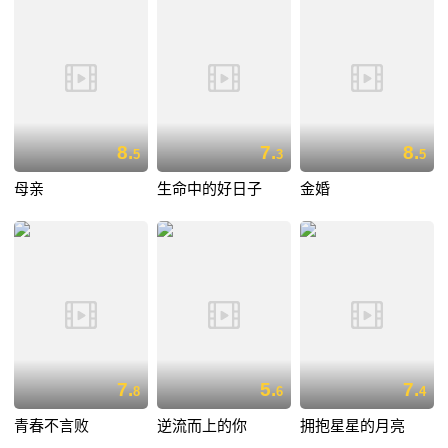
8.
7.
8.
5
3
5
母亲
生命中的好日子
金婚
7.
5.
7.
8
6
4
青春不言败
逆流而上的你
拥抱星星的月亮