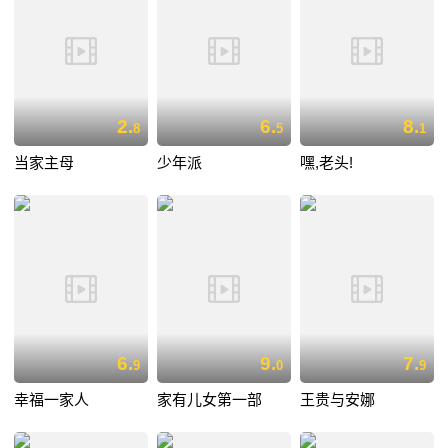
2.
6.
8.
8
5
1
当家主母
少年派
嘿,老头!
6.
9.
7.
9
0
9
幸福一家人
家有儿女第一部
王贵与安娜