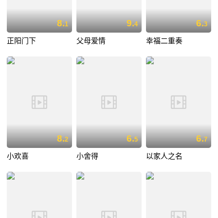
8.
9.
6.
1
4
3
正阳门下
父母爱情
幸福二重奏
8.
6.
6.
2
5
7
小欢喜
小舍得
以家人之名