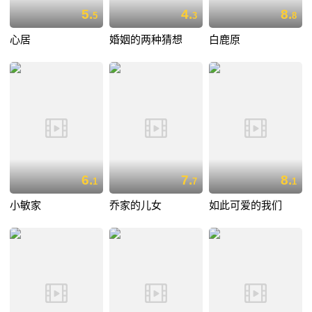
5.
4.
8.
5
3
8
心居
婚姻的两种猜想
白鹿原
6.
7.
8.
1
7
1
小敏家
乔家的儿女
如此可爱的我们