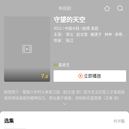
电视剧
守望的天空
2012
/
中国大陆
/
剧情 家庭
主演：
李沁
赵文瑄
阚清子
林申
李艳
张
导演：
陆江
爱奇艺
7.
立即播放
8
剧情简介 :
葡萄六岁时父亲袁卫国（赵文瑄 饰）因为无法忍受儿子患孤独
症所带给家庭的精神压力，而与妻子离婚，却和新欢墨慧雅（王琳 饰）结
婚。母亲为了能全心全意地照顾袁望，不得不把葡萄送到了寄宿学校。出
于对母亲和哥哥的不理解，葡萄（李沁 饰）改去了“袁心”这个名字，开始
学会了自己照顾自己。长大后的葡萄勇敢自信，也有了自己的家。母亲带
选集
共30集
着袁望（张欢 饰）和被领养的“妹妹”小袁心的意外来访打破了原有的平
静。母亲病逝，葡萄承担起了照顾袁望和小袁心的重任，她的人生发生了