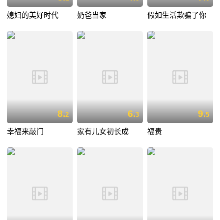
媳妇的美好时代
奶爸当家
假如生活欺骗了你
8.
6.
9.
2
3
5
幸福来敲门
家有儿女初长成
福贵