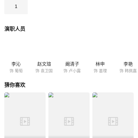
巨大改变，工作飞了，丈夫跑了，婆婆、小姑不理解，社会对孤独症的歧
1
视。带着袁望和袁心一起活下去，成为葡萄唯一的信念。在袁望和袁心的
影响下，面对袁卫国这样一个不称职的父亲，她学会了宽容和谅解。在生
活的困苦和情感的磨砺中，葡萄理解了母亲无私的爱，明白了有爱才有
演职人员
家！
李沁
赵文瑄
阚清子
林申
李艳
饰 葡萄
饰 袁卫国
饰 卢小露
饰 墨理
饰 韩佩嘉
猜你喜欢