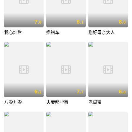
7.
8.
8.
8
1
0
我心灿烂
搭错车
您好母亲大人
6.
7.
6.
1
7
0
八零九零
夫妻那些事
老闺蜜