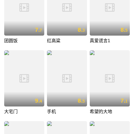
7.
8.
8.
7
3
5
团圆饭
红高粱
真爱谎言1
9.
8.
7.
4
5
1
大宅门
手机
希望的大地