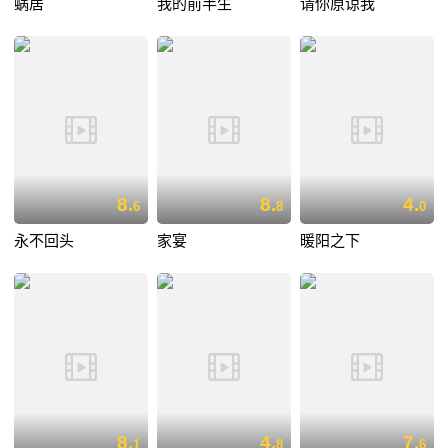
蜗居
我的前半生
请你原谅我
8.
8.
4.
6
8
0
永不回头
家宴
暖阳之下
8.
4.
7.
1
8
6